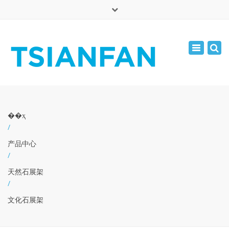
×
English
Toggle
周一 - 周六: 7:00 - 17:00
navigatio
0086-13365904989
inquiry@tsianfan.com
��ҳ
/
产品中心
/
天然石展架
/
文化石展架