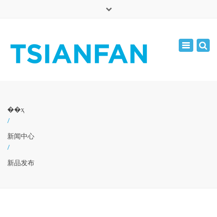
×
English
Toggle
周一 - 周六: 7:00 - 17:00
navigatio
0086-13365904989
inquiry@tsianfan.com
��ҳ
/
新闻中心
/
新品发布