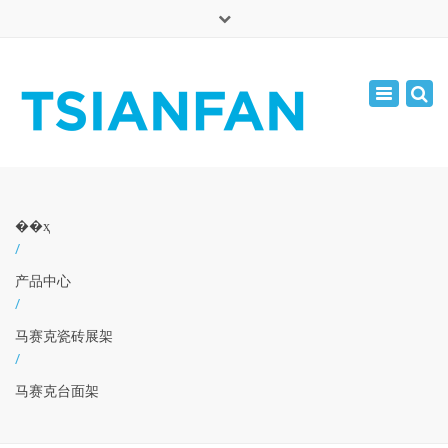
×
English
Toggle
周一 - 周六: 7:00 - 17:00
navigatio
0086-13365904989
inquiry@tsianfan.com
��ҳ
/
产品中心
/
马赛克瓷砖展架
/
马赛克台面架