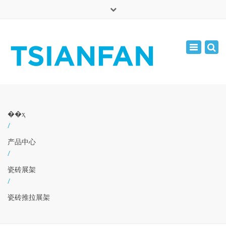
×
English
Toggle
周一 - 周六: 7:00 - 17:00
navigatio
0086-13365904989
inquiry@tsianfan.com
��ҳ
/
产品中心
/
瓷砖展架
/
瓷砖推拉展架