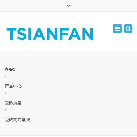
×
English
Toggle
周一 - 周六: 7:00 - 17:00
navigatio
0086-13365904989
inquiry@tsianfan.com
��ҳ
/
产品中心
/
瓷砖展架
/
瓷砖简易展架