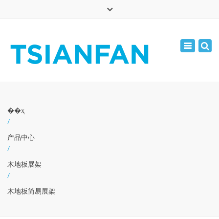
×
English
Toggle
周一 - 周六: 7:00 - 17:00
navigatio
0086-13365904989
inquiry@tsianfan.com
��ҳ
/
产品中心
/
木地板展架
/
木地板简易展架