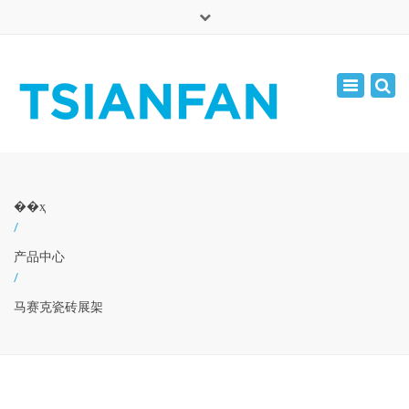
×
English
Toggle
周一 - 周六: 7:00 - 17:00
navigatio
0086-13365904989
inquiry@tsianfan.com
��ҳ
/
产品中心
/
马赛克瓷砖展架