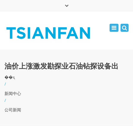
×
English
Toggle
周一 - 周六: 7:00 - 17:00
navigatio
0086-13365904989
inquiry@tsianfan.com
油价上涨激发勘探业石油钻探设备出
��ҳ
/
新闻中心
/
公司新闻