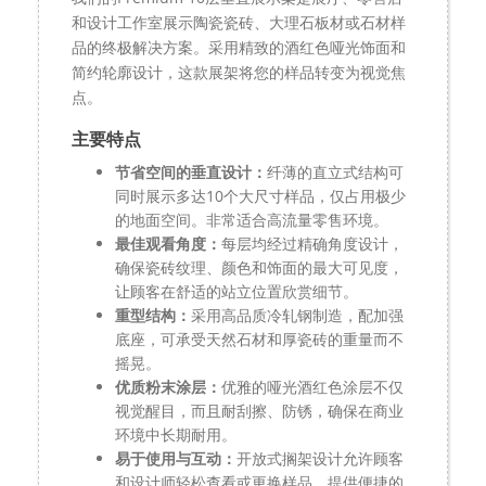
和设计工作室展示陶瓷瓷砖、大理石板材或石材样
品的终极解决方案。采用精致的酒红色哑光饰面和
简约轮廓设计，这款展架将您的样品转变为视觉焦
点。
主要特点
节省空间的垂直设计：
纤薄的直立式结构可
同时展示多达10个大尺寸样品，仅占用极少
的地面空间。非常适合高流量零售环境。
最佳观看角度：
每层均经过精确角度设计，
确保瓷砖纹理、颜色和饰面的最大可见度，
让顾客在舒适的站立位置欣赏细节。
重型结构：
采用高品质冷轧钢制造，配加强
底座，可承受天然石材和厚瓷砖的重量而不
摇晃。
优质粉末涂层：
优雅的哑光酒红色涂层不仅
视觉醒目，而且耐刮擦、防锈，确保在商业
环境中长期耐用。
易于使用与互动：
开放式搁架设计允许顾客
和设计师轻松查看或更换样品，提供便捷的