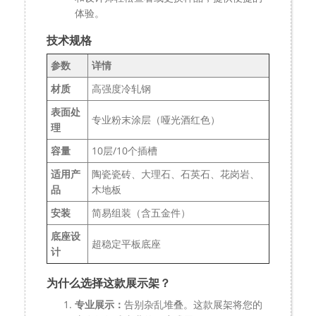
体验。
技术规格
参数
详情
材质
高强度冷轧钢
表面处
专业粉末涂层（哑光酒红色）
理
容量
10层/10个插槽
适用产
陶瓷瓷砖、大理石、石英石、花岗岩、
品
木地板
安装
简易组装（含五金件）
底座设
超稳定平板底座
计
为什么选择这款展示架？
专业展示：
告别杂乱堆叠。这款展架将您的