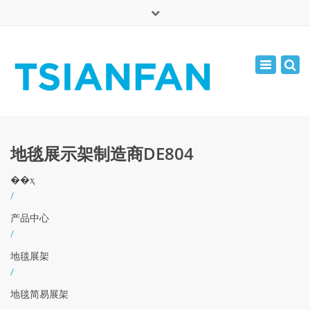
×
English
Toggle
周一 - 周六: 7:00 - 17:00
navigatio
0086-13365904989
inquiry@tsianfan.com
地毯展示架制造商DE804
��ҳ
/
产品中心
/
地毯展架
/
地毯简易展架