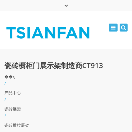
×
English
Toggle
周一 - 周六: 7:00 - 17:00
navigatio
0086-13365904989
inquiry@tsianfan.com
瓷砖橱柜门展示架制造商CT913
��ҳ
/
产品中心
/
瓷砖展架
/
瓷砖推拉展架