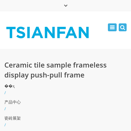
×
English
Toggle
周一 - 周六: 7:00 - 17:00
navigatio
0086-13365904989
inquiry@tsianfan.com
Ceramic tile sample frameless
display push-pull frame
��ҳ
/
产品中心
/
瓷砖展架
/