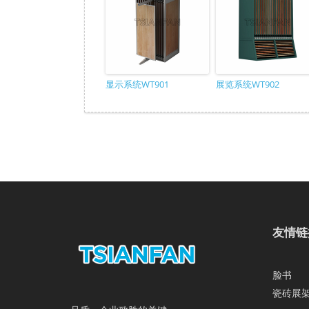
显示系统WT901
展览系统WT902
友情链
脸书
瓷砖展