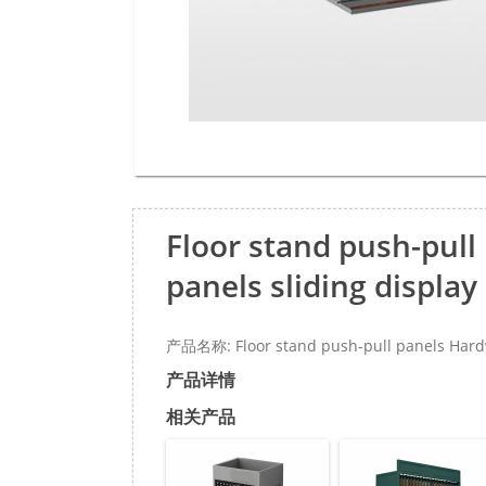
Floor stand push-pull
panels sliding displ
产品名称: Floor stand push-pull panels Hardwo
产品详情
相关产品