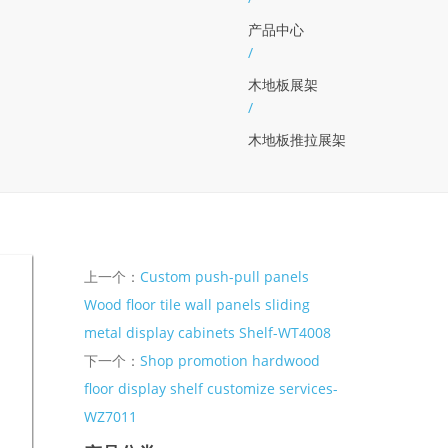
产品中心
/
木地板展架
/
木地板推拉展架
上一个：
Custom push-pull panels
Wood floor tile wall panels sliding
metal display cabinets Shelf-WT4008
下一个：
Shop promotion hardwood
floor display shelf customize services-
WZ7011