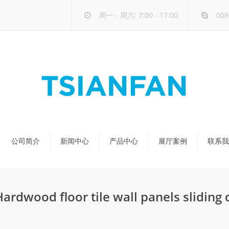
周一 - 周六: 7:00 - 17:00
008
公司简介
新闻中心
产品中心
展厅案例
联系我
公司新闻
天然石展架
行业新闻
玻璃-大板展架
Hardwood floor tile wall panels slidin
新品发布
人造石展架
瓷砖展架