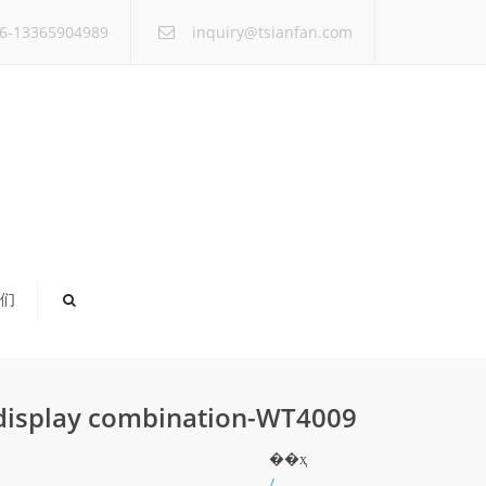
×
6-13365904989
inquiry@tsianfan.com
们
g display combination-WT4009
��ҳ
/