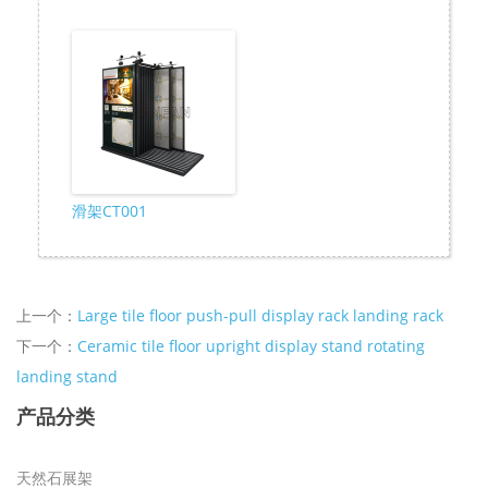
滑架CT001
上一个：
Large tile floor push-pull display rack landing rack
下一个：
Ceramic tile floor upright display stand rotating
landing stand
产品分类
天然石展架