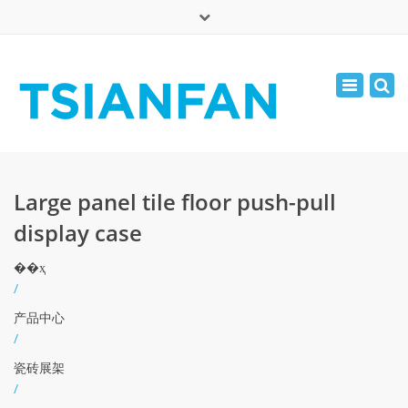
×
English
Toggle
周一 - 周六: 7:00 - 17:00
navigatio
0086-13365904989
inquiry@tsianfan.com
Large panel tile floor push-pull
display case
��ҳ
/
产品中心
/
瓷砖展架
/