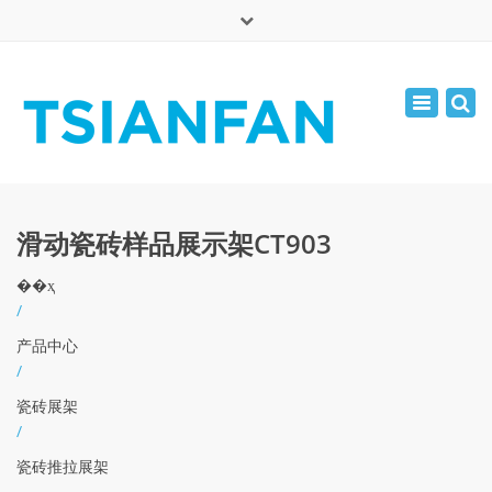
×
English
Toggle
周一 - 周六: 7:00 - 17:00
navigatio
0086-13365904989
inquiry@tsianfan.com
滑动瓷砖样品展示架CT903
��ҳ
/
产品中心
/
瓷砖展架
/
瓷砖推拉展架