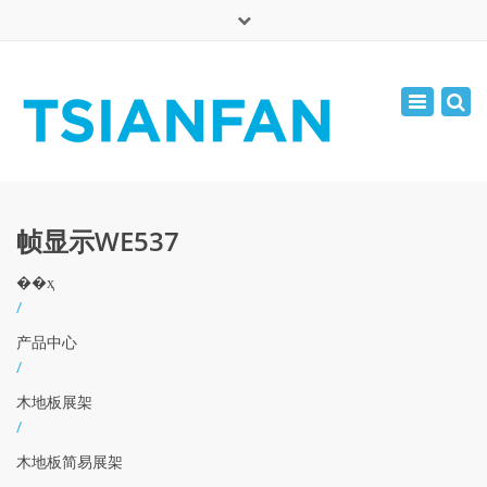
×
English
Toggle
周一 - 周六: 7:00 - 17:00
navigatio
0086-13365904989
inquiry@tsianfan.com
帧显示WE537
��ҳ
/
产品中心
/
木地板展架
/
木地板简易展架