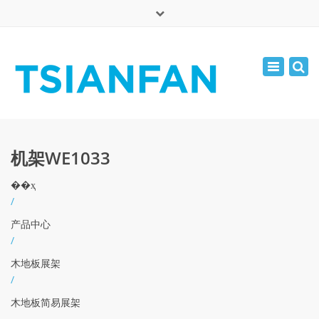
×
English
Toggle
周一 - 周六: 7:00 - 17:00
navigatio
0086-13365904989
inquiry@tsianfan.com
机架WE1033
��ҳ
/
产品中心
/
木地板展架
/
木地板简易展架