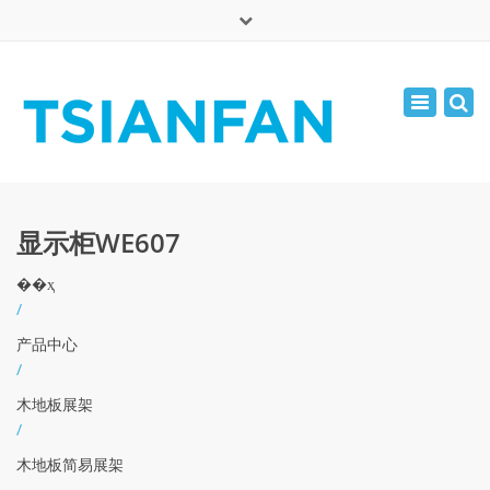
×
English
Toggle
周一 - 周六: 7:00 - 17:00
navigatio
0086-13365904989
inquiry@tsianfan.com
显示柜WE607
��ҳ
/
产品中心
/
木地板展架
/
木地板简易展架