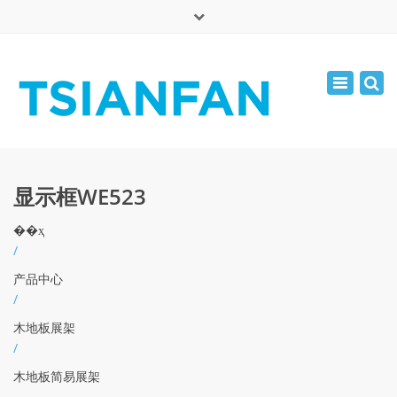
×
English
Toggle
周一 - 周六: 7:00 - 17:00
navigatio
0086-13365904989
inquiry@tsianfan.com
显示框WE523
��ҳ
/
产品中心
/
木地板展架
/
木地板简易展架