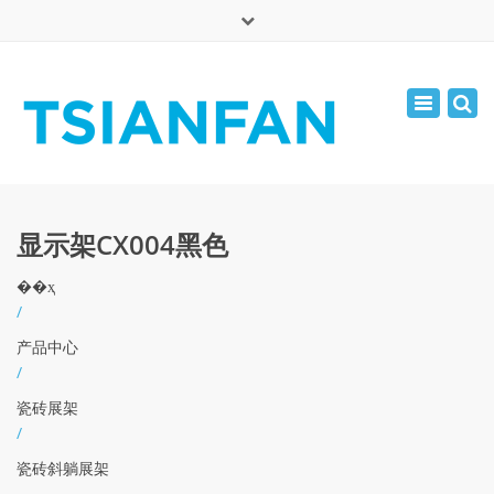
×
English
Toggle
周一 - 周六: 7:00 - 17:00
navigatio
0086-13365904989
inquiry@tsianfan.com
显示架CX004黑色
��ҳ
/
产品中心
/
瓷砖展架
/
瓷砖斜躺展架