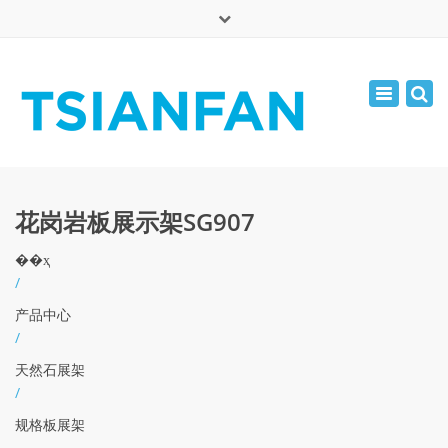
×
English
Toggle
周一 - 周六: 7:00 - 17:00
navigatio
0086-13365904989
inquiry@tsianfan.com
花岗岩板展示架SG907
��ҳ
/
产品中心
/
天然石展架
/
规格板展架