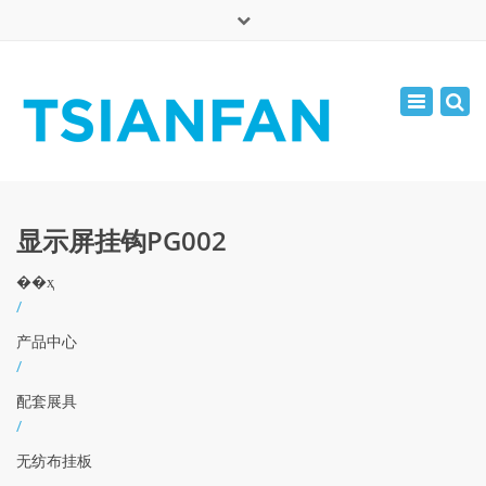
×
English
Toggle
周一 - 周六: 7:00 - 17:00
navigatio
0086-13365904989
inquiry@tsianfan.com
显示屏挂钩PG002
��ҳ
/
产品中心
/
配套展具
/
无纺布挂板