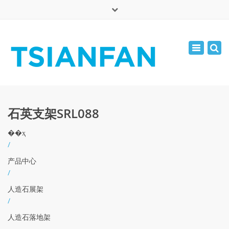
×
English
Toggle
周一 - 周六: 7:00 - 17:00
navigatio
0086-13365904989
inquiry@tsianfan.com
石英支架SRL088
��ҳ
/
产品中心
/
人造石展架
/
人造石落地架