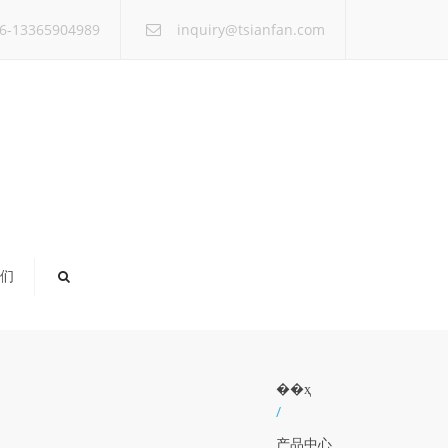
×
6-13365904989
inquiry@tsianfan.com
们
��ҳ
/
产品中心