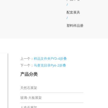
/
配套展具
/
塑料样品册
上一个：
样品文件夹PYD-4折叠
下一个：
马赛克目录Pye-2折叠
产品分类
天然石展架
玻璃-大板展架
人造石展架