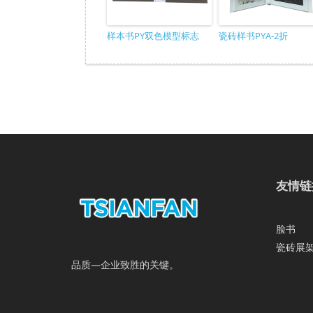
样本书PY双色模型标志
瓷砖样书PYA-2折
友情链
脸书
瓷砖展
品质—企业致胜的关键。