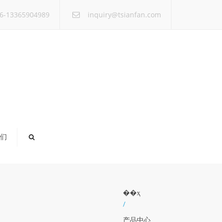
×
6-13365904989
inquiry@tsianfan.com
们
��ҳ
/
产品中心