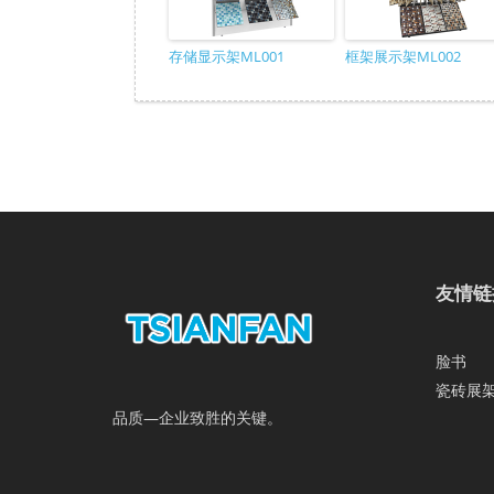
存储显示架ML001
框架展示架ML002
友情链
脸书
瓷砖展
品质—企业致胜的关键。