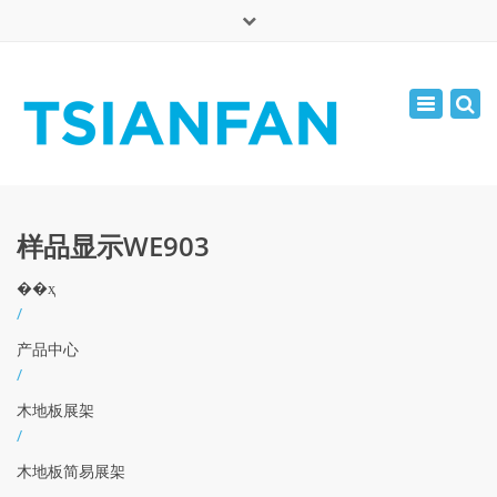
×
English
Toggle
周一 - 周六: 7:00 - 17:00
navigatio
0086-13365904989
inquiry@tsianfan.com
样品显示WE903
��ҳ
/
产品中心
/
木地板展架
/
木地板简易展架