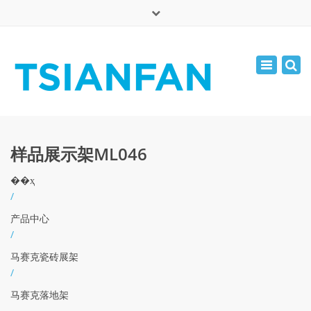
×
English
Toggle
周一 - 周六: 7:00 - 17:00
navigatio
0086-13365904989
inquiry@tsianfan.com
样品展示架ML046
��ҳ
/
产品中心
/
马赛克瓷砖展架
/
马赛克落地架