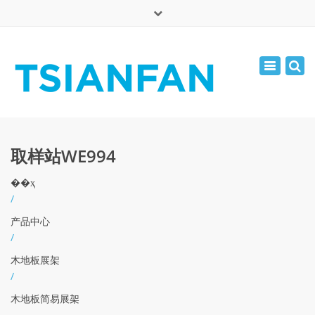
×
English
Toggle
周一 - 周六: 7:00 - 17:00
navigatio
0086-13365904989
inquiry@tsianfan.com
取样站WE994
��ҳ
/
产品中心
/
木地板展架
/
木地板简易展架