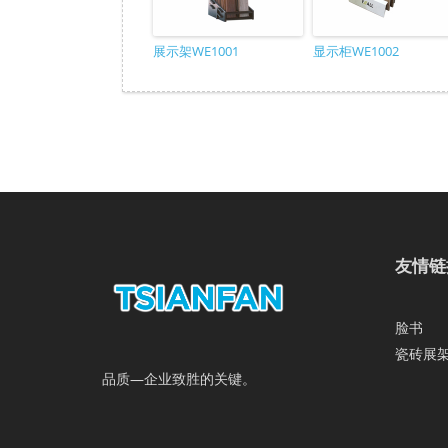
展示架WE1001
显示柜WE1002
友情链
脸书
瓷砖展
品质—企业致胜的关键。