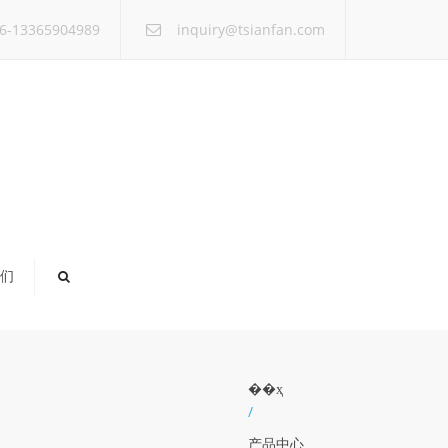
×
6-13365904989
inquiry@tsianfan.com
们
��ҳ
/
产品中心