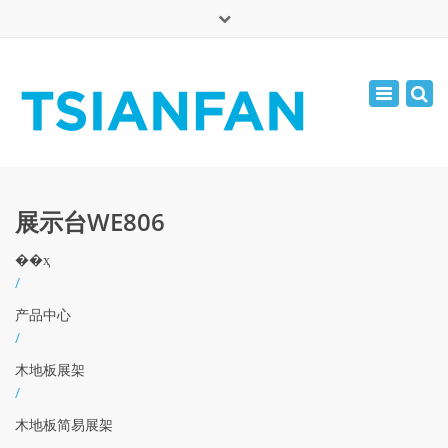
×
English
Toggle
周一 - 周六: 7:00 - 17:00
navigatio
0086-13365904989
inquiry@tsianfan.com
展示台WE806
��ҳ
/
产品中心
/
木地板展架
/
木地板简易展架