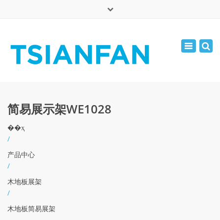
×
English
Toggle
周一 - 周六: 7:00 - 17:00
navigatio
0086-13365904989
inquiry@tsianfan.com
简易展示架WE1028
��ҳ
/
产品中心
/
木地板展架
/
木地板简易展架