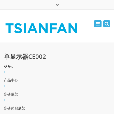
×
English
Toggle
周一 - 周六: 7:00 - 17:00
navigatio
0086-13365904989
inquiry@tsianfan.com
单显示器CE002
��ҳ
/
产品中心
/
瓷砖展架
/
瓷砖简易展架