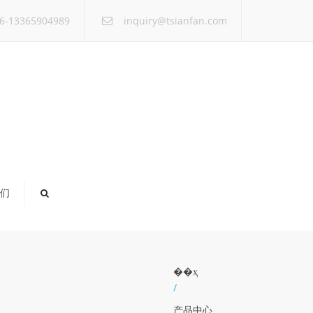
×
6-13365904989
inquiry@tsianfan.com
们
��ҳ
/
产品中心