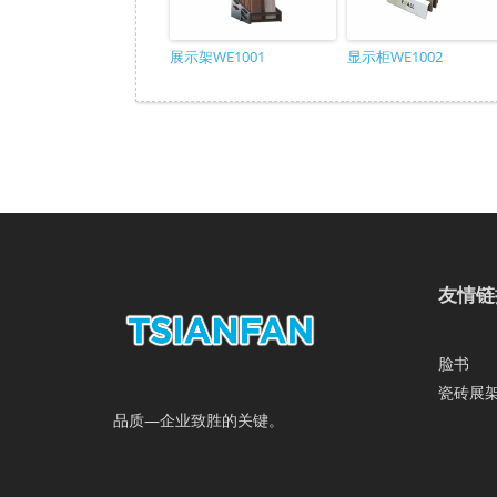
展示架WE1001
显示柜WE1002
友情链
脸书
瓷砖展
品质—企业致胜的关键。