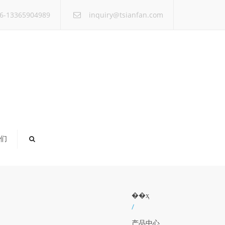
×
6-13365904989
inquiry@tsianfan.com
们
��ҳ
/
产品中心