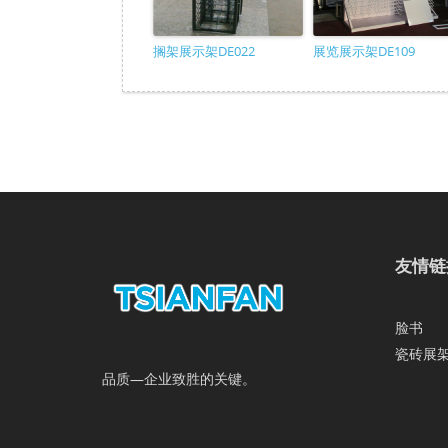
搁架展示架DE022
展览展示架DE109
友情链
脸书
瓷砖展
品质—企业致胜的关键。