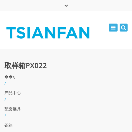
×
English
Toggle
周一 - 周六: 7:00 - 17:00
navigatio
0086-13365904989
inquiry@tsianfan.com
取样箱PX022
��ҳ
/
产品中心
/
配套展具
/
铝箱