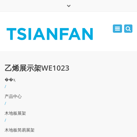
×
English
Toggle
周一 - 周六: 7:00 - 17:00
navigatio
0086-13365904989
inquiry@tsianfan.com
乙烯展示架WE1023
��ҳ
/
产品中心
/
木地板展架
/
木地板简易展架