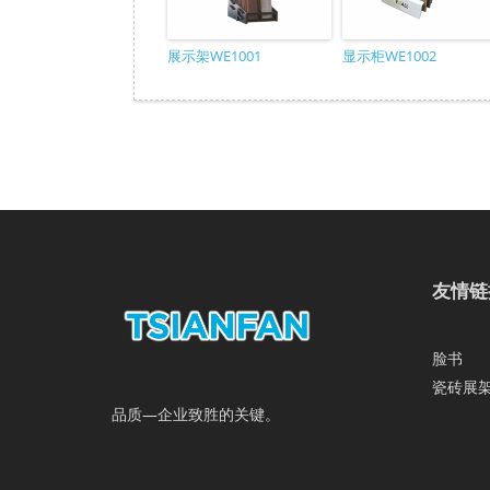
展示架WE1001
显示柜WE1002
友情链
脸书
瓷砖展
品质—企业致胜的关键。