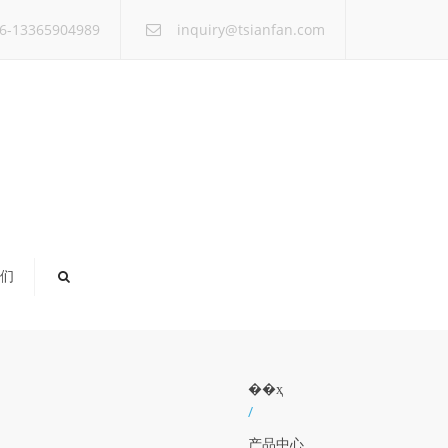
×
6-13365904989
inquiry@tsianfan.com
们
��ҳ
/
产品中心