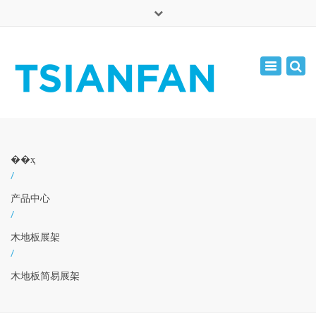
×
English
Toggle
周一 - 周六: 7:00 - 17:00
navigatio
0086-13365904989
inquiry@tsianfan.com
��ҳ
/
产品中心
/
木地板展架
/
木地板简易展架