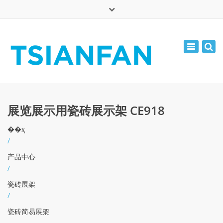
×
English
Toggle
周一 - 周六: 7:00 - 17:00
navigatio
0086-13365904989
inquiry@tsianfan.com
展览展示用瓷砖展示架 CE918
��ҳ
/
产品中心
/
瓷砖展架
/
瓷砖简易展架