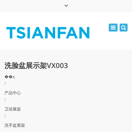
×
English
Toggle
周一 - 周六: 7:00 - 17:00
navigatio
0086-13365904989
inquiry@tsianfan.com
洗脸盆展示架VX003
��ҳ
/
产品中心
/
卫浴展架
/
洗手盆展架