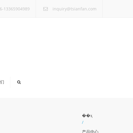
×
6-13365904989
inquiry@tsianfan.com
们
��ҳ
/
产品中心