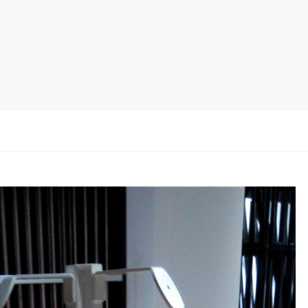
木地板展架
马赛克瓷砖展架
地毯展架
配套展具
包装宣传
卫浴展架
新品展架