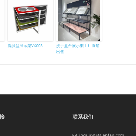
洗脸盆展示架VX003
洗手盆台展示架工厂直销
出售
接
联系我们
inquiry@tsianfan.com