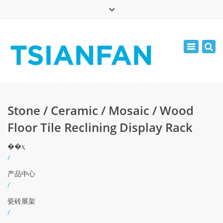
×
English
Toggle
周一 - 周六: 7:00 - 17:00
navigatio
0086-13365904989
inquiry@tsianfan.com
Stone / Ceramic / Mosaic / Wood
Floor Tile Reclining Display Rack
��ҳ
/
产品中心
/
瓷砖展架
/